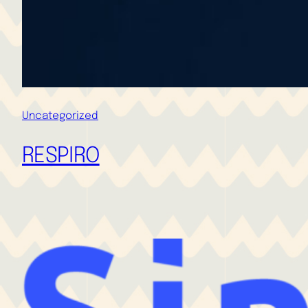
Uncategorized
RESPIRO